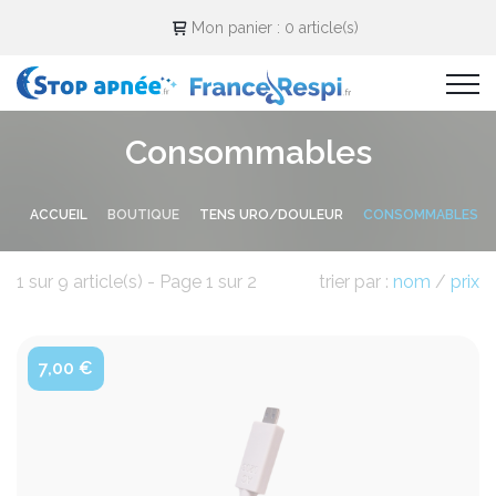
Cookies management panel
Mon panier :
0 article(s)
Consommables
ACCUEIL
BOUTIQUE
TENS URO/DOULEUR
CONSOMMABLES
1 sur 9 article(s) - Page 1 sur 2
trier par :
nom
/
prix
7,00 €