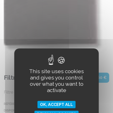
photos non contractuelles
This site uses cookies
Filtre poussière Eclipse
and gives you control
9,60 €
over what you want to
activate
Filtre poussière pour concentrateur Eclipse
RÉFÉRENCE :
F55001
OK, ACCEPT ALL
DISPONIBILITÉ :
EN STOCK