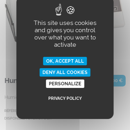
This site uses cookies
and gives you control
over what you want to
activate
OK, ACCEPT ALL
DENY ALL COOKIES
Humidificateur Prisma AQUA
110,00 €
PERSONALIZE
Humidificateur pour PPC Prisma
PRIVACY POLICY
RÉFÉRENCE :
WM29490
DISPONIBILITÉ :
EN STOCK